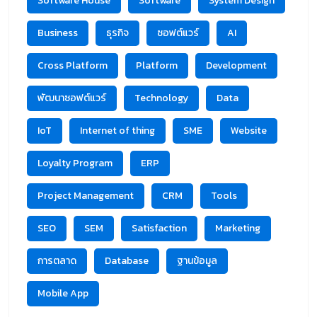
Software House
Software
System Design
Business
ธุรกิจ
ซอฟต์แวร์
AI
Cross Platform
Platform
Development
พัฒนาซอฟต์แวร์
Technology
Data
IoT
Internet of thing
SME
Website
Loyalty Program
ERP
Project Management
CRM
Tools
SEO
SEM
Satisfaction
Marketing
การตลาด
Database
ฐานข้อมูล
Mobile App